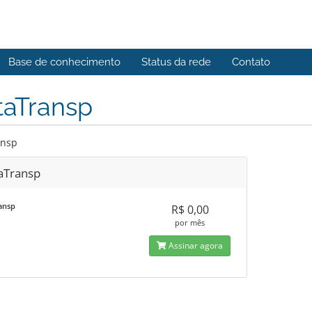
Base de conhecimento
Status da rede
Contato
taTransp
ansp
aTransp
ansp
R$ 0,00
por mês
Assinar agora