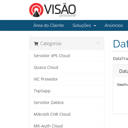
Área do Cliente
Soluções
Anúncios
Da
Categorias
Servidor VPS Cloud
DataTr
Quaza Cloud
Dat
IXC Provedor
DataTr
TopSapp
Servidor Zabbix
Mikrotik CHR Cloud
MK-Auth Cloud